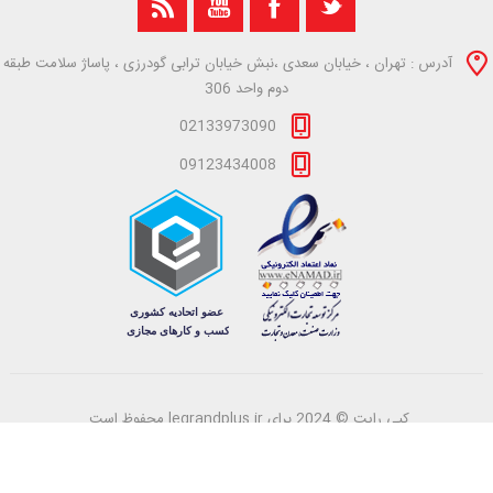
آدرس : تهران ، خیابان سعدی ،نبش خیابان ترابی گودرزی ، پاساژ سلامت طبقه
دوم واحد 306
02133973090
09123434008
کپی رایت © 2024 برای legrandplus.ir محفوظ است.
Powered by
azaranweb