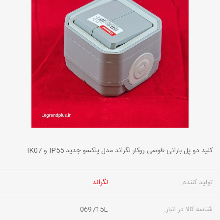
کلید دو پل بارانی طوسی روکار لگراند مدل پلکسو جدید IP55 و IK07
تولید کننده:
لگراند
شناسه کالا در انبار:
069715L