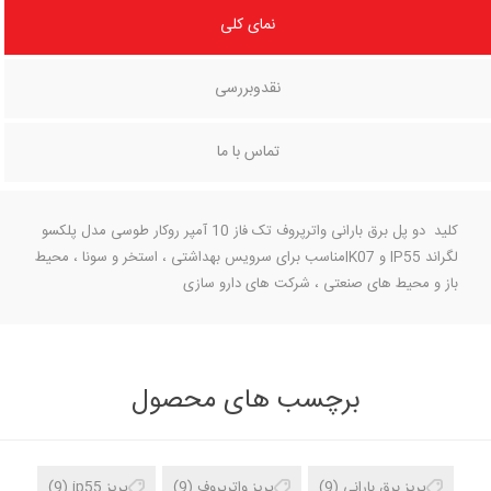
نمای کلی
نقدوبررسی
تماس با ما
کلید دو پل برق بارانی واترپروف تک فاز 10 آمپر روکار طوسی مدل پلکسو
لگراند IP55 و IK07مناسب برای سرویس بهداشتی ، استخر و سونا ، محیط
باز و محیط های صنعتی ، شرکت های دارو سازی
برچسب های محصول
پریز برق بارانی
(9)
پریز واترپروف
(9)
پریز ip55
(9)