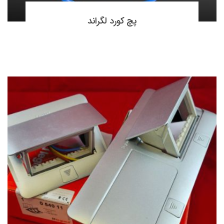
پچ کورد لگراند