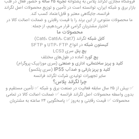
فروشگاه مجازی لگراند پلاس به پشتوانه
تجربه ۲۵ ساله
و حضور فعال در قلب
بازار برق و شبکه ایران، توانسته است در تأمین و توزیع محصولات اصل لگراند
فرانسه، جایگاهی معتبر و قابل‌اعتماد کسب کند.
ما محصولات متنوعی از این برند را با قیمت رقابتی و ضمانت اصالت کالا در
اختیار مشتریان گرامی قرار می‌دهیم، از جمله:
محصولات ما
کابل شبکه
لگراند (Cat6، Cat6A، Cat7)
کیستون شبکه
در انواع UTP، FTP و SFTP
پچ پنل
سری LCS3
پچ کورد
آماده در طول‌های مختلف
کلید و پریز ساختمانی، اداری و صنعتی
(سری موزاییک پروگرام)
کلید و پریز بارانی و ضدآب IP55
(سری پلکسو)
سایر تجهیزات تولیدی شرکت لگراند فرانسه
چرا لگراند پلاس؟
✅ بیش از ۲۵ سال سابقه فعالیت در صنعت برق و شبکه ✅ تأمین مستقیم و
بدون واسطه محصولات اصل لگراند فرانسه ✅ ضمانت اصالت کالا در تمامی
محصولات ✅ قیمت رقابتی و به‌روز ✅ پاسخگویی ۲۴ ساعته به مشتریان