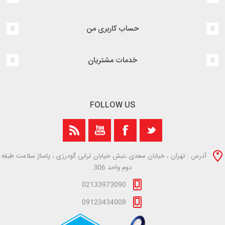
حساب کاربری من
خدمات مشتریان
FOLLOW US
آدرس : تهران ، خیابان سعدی ،نبش خیابان ترابی گودرزی ، پاساژ سلامت طبقه
دوم واحد 306
02133973090
09123434008