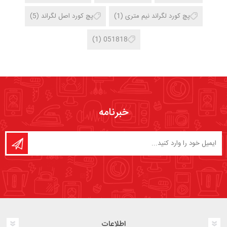
پچ کورد لگراند نیم متری
(1)
پچ کورد اصل لگراند
(5)
(1)
051818
خبرنامه
اطلاعات