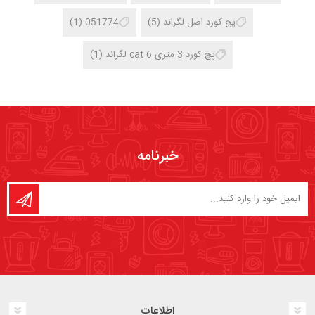
پچ کورد اصل لگراند
(5)
051774
(1)
پچ کورد 3 متری cat 6 لگراند
(1)
خبرنامه
اطلاعات