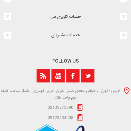
حساب کاربری من
خدمات مشتریان
FOLLOW US
آدرس : تهران ، خیابان سعدی ،نبش خیابان ترابی گودرزی ، پاساژ سلامت طبقه
دوم واحد 306
02133973090
09123434008