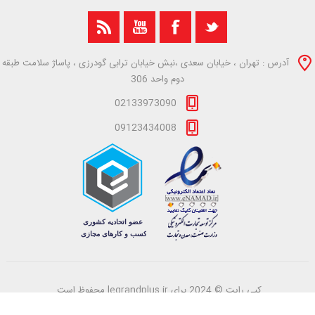
آدرس : تهران ، خیابان سعدی ،نبش خیابان ترابی گودرزی ، پاساژ سلامت طبقه
دوم واحد 306
02133973090
09123434008
کپی رایت © 2024 برای legrandplus.ir محفوظ است.
Powered by
azaranweb