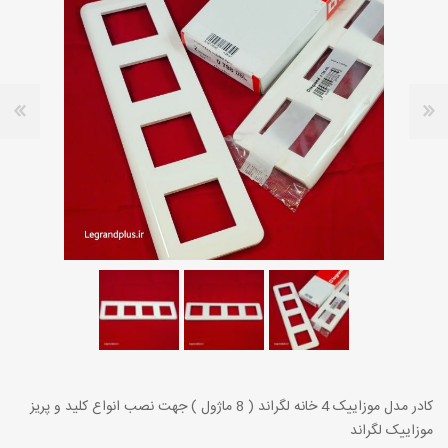
کادر مدل موزاییک 4 خانه لگراند ( 8 ماژول ) جهت نصب انواع کلید و پریز
موزاییک لگراند