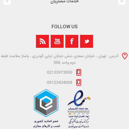
خدمات مشتریان
FOLLOW US
آدرس : تهران ، خیابان سعدی ،نبش خیابان ترابی گودرزی ، پاساژ سلامت طبقه
دوم واحد 306
02133973090
09123434008