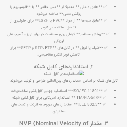
✅ **هادی داخلی:** معمولاً از **مس خالص** یا **آلومینیوم با
روکش مسی** ساخته می‌شود.
✅ **عایق سیم‌ها:** از مواد **PVC یا LSZH** برای جلوگیری از
تداخل استفاده می‌شود.
✅ **روکش محافظ:** لایه‌ای برای محافظت در برابر نویز و آسیب‌های
فیزیکی.
✅ **شیلد یا فویل:** در کابل‌های **STP، FTP و SFTP** برای
کاهش نویز الکترومغناطیسی.
۲. استانداردهای کابل شبکه
کابل‌های شبکه بر اساس استانداردهای بین‌المللی طراحی و تولید می‌شوند:
✅ **ISO/IEC 11801:** استاندارد جهانی کابل‌کشی ساخت‌یافته.
✅ **TIA/EIA-568:** استاندارد آمریکایی برای کابل‌کشی شبکه.
✅ **IEEE 802.3:** استانداردهای مربوط به اترنت و تست‌های
عملکردی.
۳. مقدار NVP (Nominal Velocity of