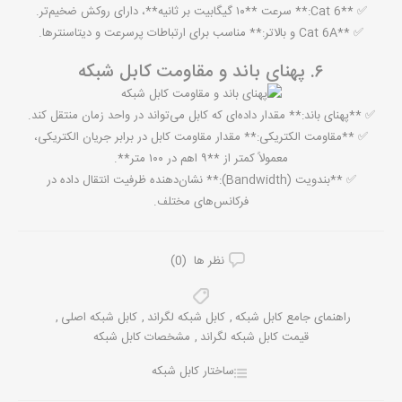
✅ **Cat 6:** سرعت **۱۰ گیگابیت بر ثانیه**، دارای روکش ضخیم‌تر.
✅ **Cat 6A و بالاتر:** مناسب برای ارتباطات پرسرعت و دیتاسنترها.
۶. پهنای باند و مقاومت کابل شبکه
✅ **پهنای باند:** مقدار داده‌ای که کابل می‌تواند در واحد زمان منتقل کند.
✅ **مقاومت الکتریکی:** مقدار مقاومت کابل در برابر جریان الکتریکی،
معمولاً کمتر از **۹ اهم در ۱۰۰ متر**.
✅ **بندویت (Bandwidth):** نشان‌دهنده ظرفیت انتقال داده در
فرکانس‌های مختلف.
نظر ها (0)
راهنمای جامع کابل شبکه
,
کابل شبکه لگراند
,
کابل شبکه اصلی
,
قیمت کابل شبکه لگراند
,
مشخصات کابل شبکه
ساختار کابل شبکه