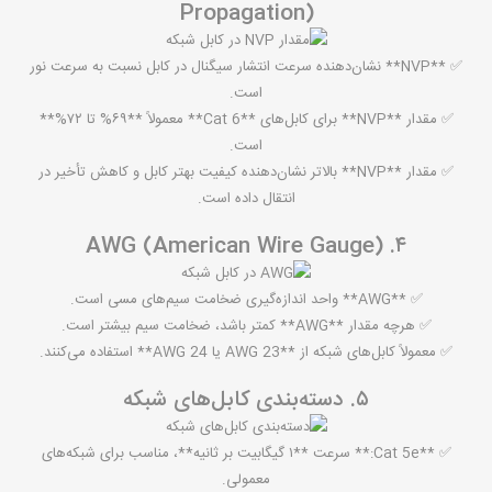
Propagation)
✅ **NVP** نشان‌دهنده سرعت انتشار سیگنال در کابل نسبت به سرعت نور
است.
✅ مقدار **NVP** برای کابل‌های **Cat 6** معمولاً **۶۹% تا ۷۲%**
است.
✅ مقدار **NVP** بالاتر نشان‌دهنده کیفیت بهتر کابل و کاهش تأخیر در
انتقال داده است.
۴. AWG (American Wire Gauge)
✅ **AWG** واحد اندازه‌گیری ضخامت سیم‌های مسی است.
✅ هرچه مقدار **AWG** کمتر باشد، ضخامت سیم بیشتر است.
✅ معمولاً کابل‌های شبکه از **AWG 23 یا AWG 24** استفاده می‌کنند.
۵. دسته‌بندی کابل‌های شبکه
✅ **Cat 5e:** سرعت **۱ گیگابیت بر ثانیه**، مناسب برای شبکه‌های
معمولی.