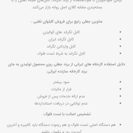
برخی سودجویان با سوءاستفاده از برند لگراند، کابل‌های شبکه تقلبی را با
بسته‌بندی مشابه کالای اصل روانه بازار می‌کنند.
عناوین جعلی رایج برای فروش کابلهای تقلبی :
کابل لگراند های کوالیتی
کابل لگراند ایران
کابل وارداتی لگراند
کابل لگراند به شرط تست فلوک
دلایل استفاده کارخانه های ایرانی از برند جعلی روی محصول تولیدی به جای
برند کارخانه سازنده ایرانی:
سود بیشتر
فرار از مالیات
عدم ارائه خدمات پس از فروش
عدم توانایی در دریافت استانداردها
تشخیص اصالت با تست فلوک:
هم دستگاه اصلی تست فلوک و هم ریموت دستگاه باید کالیبره و آخرین
آپدیت روز و یکسان باشند