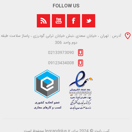
FOLLOW US
آدرس : تهران ، خیابان سعدی ،نبش خیابان ترابی گودرزی ، پاساژ سلامت طبقه
دوم واحد 306
02133973090
09123434008
کپی رایت © 2024 برای legrandplus.ir محفوظ است.