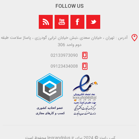
FOLLOW US
آدرس : تهران ، خیابان سعدی ،نبش خیابان ترابی گودرزی ، پاساژ سلامت طبقه
دوم واحد 306
02133973090
09123434008
کپی رایت © 2024 برای legrandplus.ir محفوظ است.