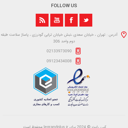
FOLLOW US
آدرس : تهران ، خیابان سعدی ،نبش خیابان ترابی گودرزی ، پاساژ سلامت طبقه
دوم واحد 306
02133973090
09123434008
کپی رایت © 2024 برای legrandplus.ir محفوظ است.