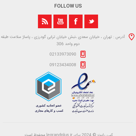
FOLLOW US
آدرس : تهران ، خیابان سعدی ،نبش خیابان ترابی گودرزی ، پاساژ سلامت طبقه
دوم واحد 306
02133973090
09123434008
کپی رایت © 2024 برای legrandplus.ir محفوظ است.