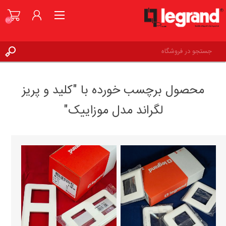
(0)
ورود به حساب کاربری
محصول برچسب خورده با "کلید و پریز
علاقه مندی ها
(0)
لگراند مدل موزاییک"