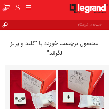
(0)
ورود به حساب کاربری
محصول برچسب خورده با "کلید و پریز
علاقه مندی ها
(0)
لگراند"