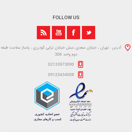
FOLLOW US
آدرس : تهران ، خیابان سعدی ،نبش خیابان ترابی گودرزی ، پاساژ سلامت طبقه
دوم واحد 306
02133973090
09123434008