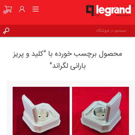
(0)
ورود به حساب کاربری
محصول برچسب خورده با "کلید و پریز
علاقه مندی ها
(0)
بارانی لگراند"