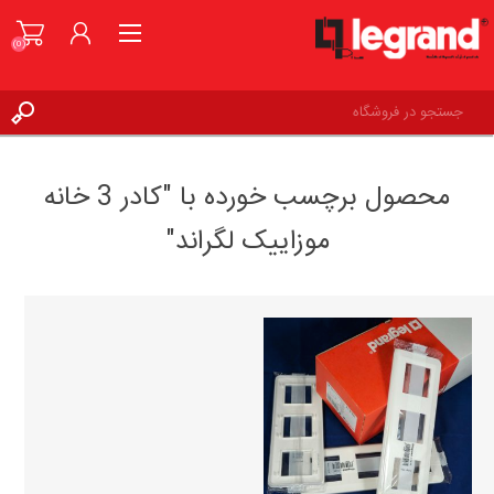
(0)
ورود به حساب کاربری
محصول برچسب خورده با "کادر 3 خانه
علاقه مندی ها
(0)
موزاییک لگراند"