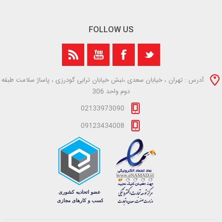
FOLLOW US
آدرس : تهران ، خیابان سعدی ،نبش خیابان ترابی گودرزی ، پاساژ سلامت طبقه
دوم واحد 306
02133973090
09123434008