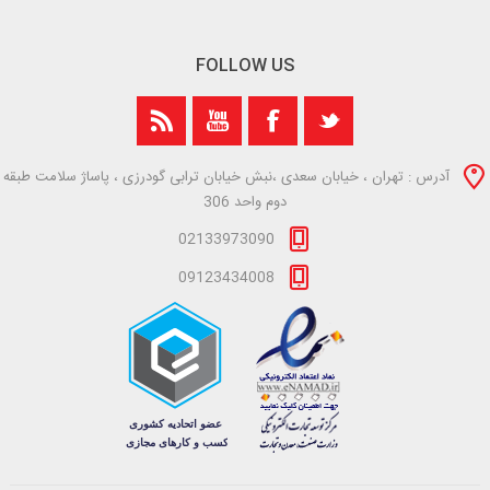
FOLLOW US
آدرس : تهران ، خیابان سعدی ،نبش خیابان ترابی گودرزی ، پاساژ سلامت طبقه
دوم واحد 306
02133973090
09123434008