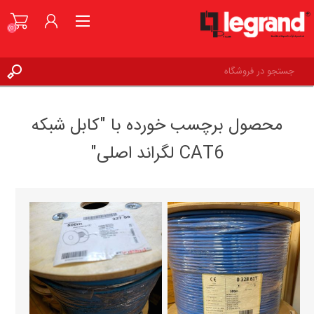
(0)
ورود به حساب کاربری
محصول برچسب خورده با "کابل شبکه
علاقه مندی ها
(0)
CAT6 لگراند اصلی"