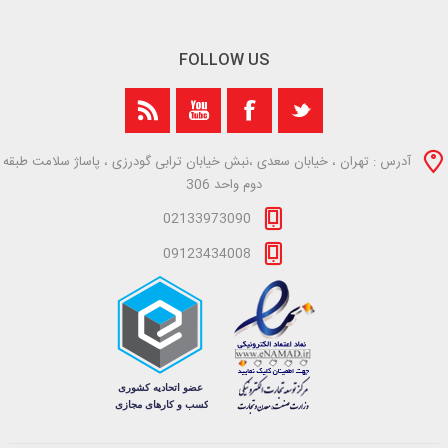
FOLLOW US
آدرس : تهران ، خیابان سعدی ،نبش خیابان ترابی گودرزی ، پاساژ سلامت طبقه
دوم واحد 306
02133973090
09123434008