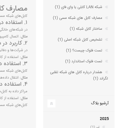
مصارف کا
شبکه LAN کابلی یا وای فای (1)
کابل‌های شبکه مسی زوجی (Twisted Pair) به دلیل هزینه مناسب، انعطاف‌پذیری و عملکرد مطلوب در بس
مصارف کابل های شبکه مسی (1)
۱. استفاده در شبکه‌های خانگی
ساختار کابل شبکه (1)
در شبکه‌های خانگی،
مثال:
اتصال کامپیوتر به مودم از
تشخیص کابل شبکه اصلی (1)
۲. کاربرد در شبکه‌های شرکتی و اداری
در شرکت‌ها و دفاتر
تست فلوک چیست؟ (1)
مثال:
استفاده از کابل Cat5e برای اتصال بین بخش‌های مختلف ی
تست فلوک استاندارد (1)
۳. استفاده در دوربین‌های مدار بسته (CCTV)
کابل‌های شبکه مسی می‌توانند برای
هشدار درباره کابل های شبکه تقلبی
مثال:
انتقال داده‌ه
لگراند (1)
۴. استفاده در مراکز داده و سرورها
مراکز داده به کابل
مثال:
استفاده از کابل‌های Cat6a در دیتاسنترها برای انتقال 
آرشیو بلاگ
کابل‌های شبکه مسی
2025
تیر (1)