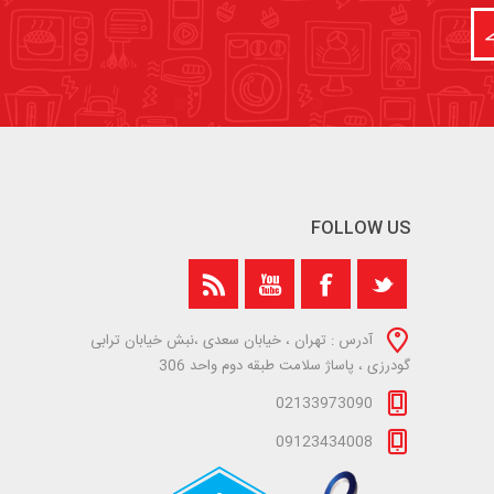
FOLLOW US
آدرس : تهران ، خیابان سعدی ،نبش خیابان ترابی
گودرزی ، پاساژ سلامت طبقه دوم واحد 306
02133973090
09123434008