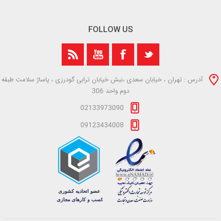
FOLLOW US
آدرس : تهران ، خیابان سعدی ،نبش خیابان ترابی گودرزی ، پاساژ سلامت طبقه
دوم واحد 306
02133973090
09123434008