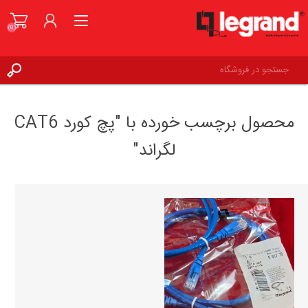
(0)
ورود به حساب کاربری
محصول برچسب خورده با "پچ کورد CAT6
علاقه مندی ها
(0)
لگراند"