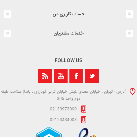
حساب کاربری من
خدمات مشتریان
FOLLOW US
آدرس : تهران ، خیابان سعدی ،نبش خیابان ترابی گودرزی ، پاساژ سلامت طبقه
دوم واحد 306
02133973090
09123434008