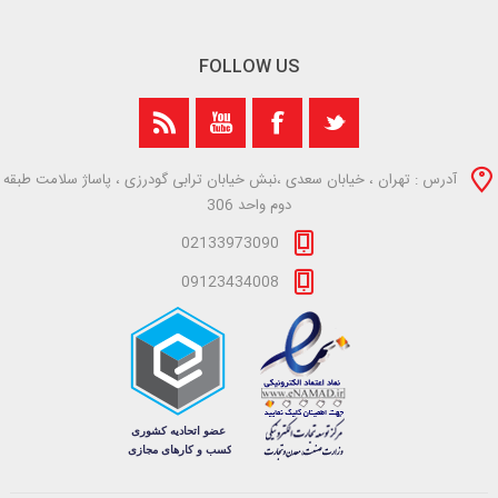
FOLLOW US
آدرس : تهران ، خیابان سعدی ،نبش خیابان ترابی گودرزی ، پاساژ سلامت طبقه
دوم واحد 306
02133973090
09123434008