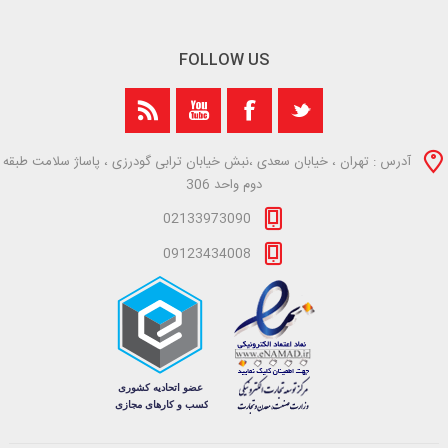
FOLLOW US
آدرس : تهران ، خیابان سعدی ،نبش خیابان ترابی گودرزی ، پاساژ سلامت طبقه
دوم واحد 306
02133973090
09123434008