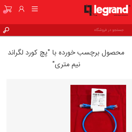
(0)
ورود به حساب کاربری
محصول برچسب خورده با "پچ کورد لگراند
علاقه مندی ها
(0)
نیم متری"