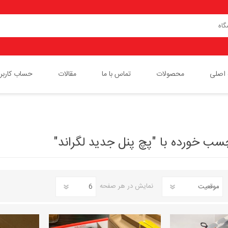
اصلی
محصولات
تماس با ما
مقالات
حساب کاربر
پچ پنل لگراند
پچ کورد لگراند
 خورده با "پچ پنل جدید لگراند"
کیستون
کلید و پریز مدل موزاییک لگراند
نمایش
در هر صفحه
کابل شبکه لگراند
باکس های رومیزی لگراند