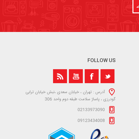
FOLLOW US
آدرس : تهران ، خیابان سعدی ،نبش خیابان ترابی
گودرزی ، پاساژ سلامت طبقه دوم واحد 306
02133973090
09123434008