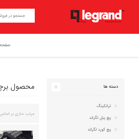
صفحه 
محصول برچسب
دسته ها
ترانکینگ
مرتب سازی بر اساس
پچ پنل لگراند
پچ کورد لگراند