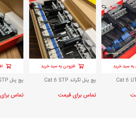
کلید و پریز مدل پلکسو لگراند
به سبد خرید
افزودن به سبد خرید
اف
پچ پنل لگراند Cat 6 STP
پچ پنل Cat6A STP لگراند
مت
تماس برای قیمت
تماس برای