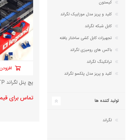
کیستون
کلید و پریز مدل موزاییک لگراند
کابل شبکه لگراند
تجهیزات کابل کشی ساختار یافته
باکس های رومیزی لگراند
ترانکینگ لگراند
افزودن 
کلید و پریز مدل پلکسو لگراند
پچ پنل لگراند Cat 6 UTP
تماس برای قی
تولید کننده ها
لگراند