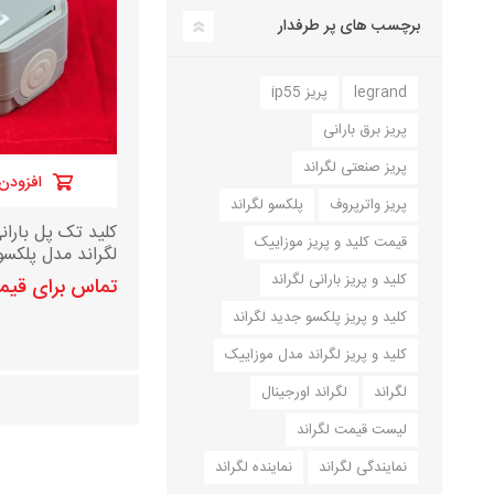
برچسب های پر طرفدار
legrand
پریز ip55
پریز برق بارانی
پریز صنعتی لگراند
افزودن 
پریز واترپروف
پلکسو لگراند
کلید تک پل باران
قیمت کلید و پریز موزاییک
لگراند مدل پلکسو ج
کلید و پریز بارانی لگراند
تماس برای قی
کلید و پریز پلکسو جدید لگراند
کلید و پریز لگراند مدل موزاییک
لگراند
لگراند اورجینال
لیست قیمت لگراند
نمایندگی لگراند
نماینده لگراند