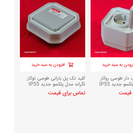
زودن به سبد خرید
افزودن به سبد خرید
 دار طوسی روکار
کلید تک پل بارانی طوسی توکار
کسو جدید IP55
لگراند مدل پلکسو جدید IP55
 قیمت
تماس برای قیمت