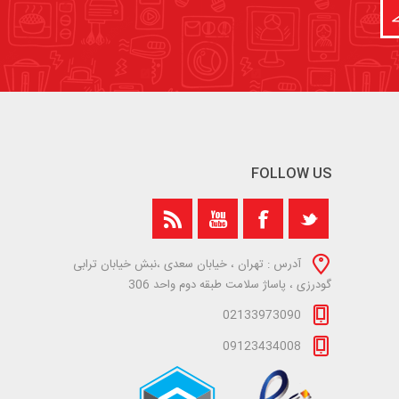
FOLLOW US
آدرس : تهران ، خیابان سعدی ،نبش خیابان ترابی
گودرزی ، پاساژ سلامت طبقه دوم واحد 306
02133973090
09123434008