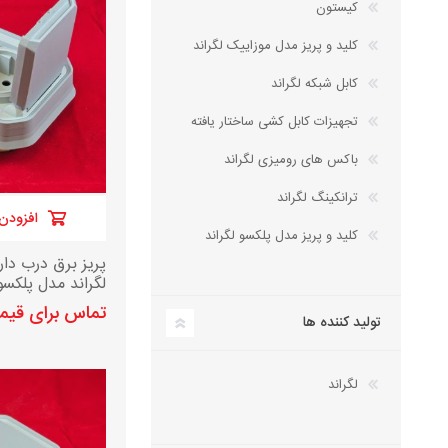
کیستون
کلید و پریز مدل موزاییک لگراند
کابل شبکه لگراند
تجهیزات کابل کشی ساختار یافته
باکس های رومیزی لگراند
ترانکینگ لگراند
افزودن 
کلید و پریز مدل پلکسو لگراند
پریز برق درب دار
لگراند مدل پلکسو ج
تماس برای قی
تولید کننده ها
لگراند