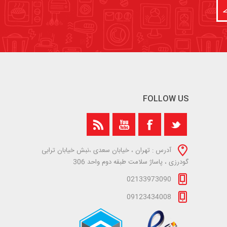
FOLLOW US
آدرس : تهران ، خیابان سعدی ،نبش خیابان ترابی
گودرزی ، پاساژ سلامت طبقه دوم واحد 306
02133973090
09123434008