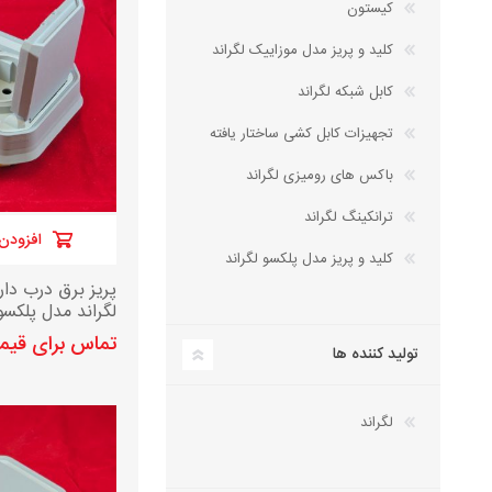
کیستون
کلید و پریز مدل موزاییک لگراند
کابل شبکه لگراند
تجهیزات کابل کشی ساختار یافته
باکس های رومیزی لگراند
ترانکینگ لگراند
افزودن 
کلید و پریز مدل پلکسو لگراند
پریز برق درب دار
لگراند مدل پلکسو ج
تماس برای قی
تولید کننده ها
لگراند