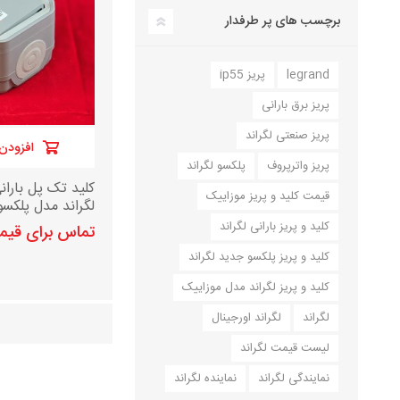
برچسب های پر طرفدار
legrand
پریز ip55
پریز برق بارانی
پریز صنعتی لگراند
افزودن 
پریز واترپروف
پلکسو لگراند
کلید تک پل باران
قیمت کلید و پریز موزاییک
لگراند مدل پلکسو ج
کلید و پریز بارانی لگراند
تماس برای قی
کلید و پریز پلکسو جدید لگراند
کلید و پریز لگراند مدل موزاییک
لگراند
لگراند اورجینال
لیست قیمت لگراند
نمایندگی لگراند
نماینده لگراند