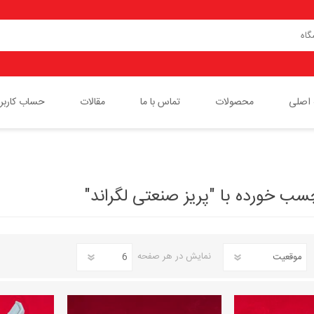
اصلی
محصولات
تماس با ما
مقالات
حساب کاربر
پچ پنل لگراند
پچ کورد لگراند
 خورده با "پریز صنعتی لگراند"
کیستون
کلید و پریز مدل موزاییک لگراند
نمایش
در هر صفحه
کابل شبکه لگراند
باکس های رومیزی لگراند