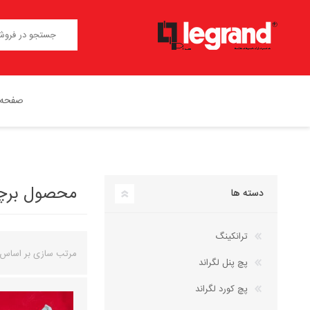
صفحه 
محصول برچسب
دسته ها
ترانکینگ
مرتب سازی بر اساس
پچ پنل لگراند
پچ کورد لگراند