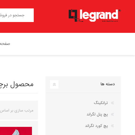
صفحه 
محصول برچسب
دسته ها
ترانکینگ
مرتب سازی بر اساس
پچ پنل لگراند
پچ کورد لگراند