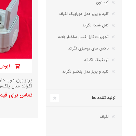
کیستون
کلید و پریز مدل موزاییک لگراند
کابل شبکه لگراند
تجهیزات کابل کشی ساختار یافته
باکس های رومیزی لگراند
ترانکینگ لگراند
افزودن 
کلید و پریز مدل پلکسو لگراند
پریز برق درب دار
لگراند مدل پلکسو ج
تماس برای قی
تولید کننده ها
لگراند