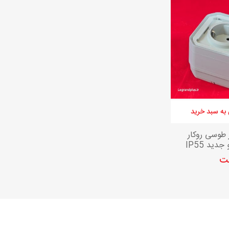
کلید و پریز مدل پلکسو لگراند
به سبد خرید
 طوسی روکار
دید IP55
مت