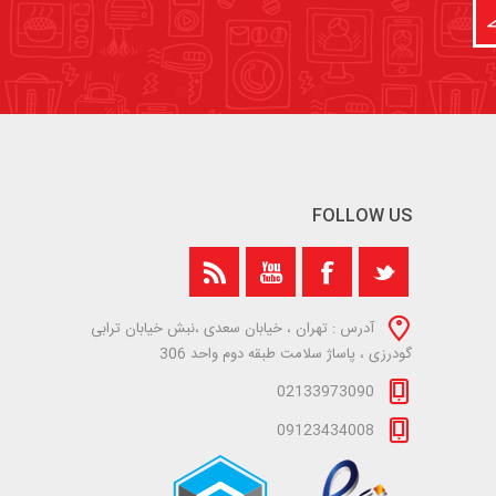
FOLLOW US
آدرس : تهران ، خیابان سعدی ،نبش خیابان ترابی
گودرزی ، پاساژ سلامت طبقه دوم واحد 306
02133973090
09123434008