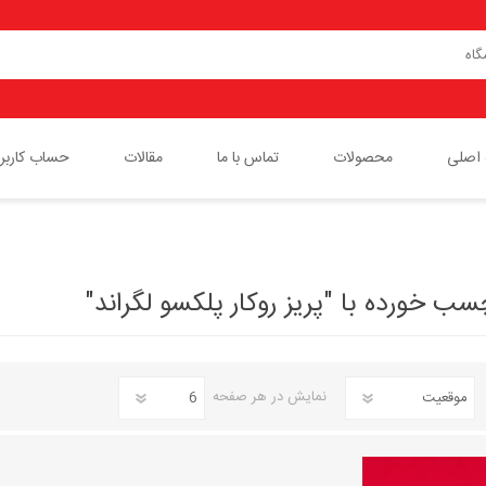
اصلی
محصولات
تماس با ما
مقالات
حساب کاربر
پچ پنل لگراند
پچ کورد لگراند
 خورده با "پریز روکار پلکسو لگراند"
کیستون
کلید و پریز مدل موزاییک لگراند
نمایش
در هر صفحه
کابل شبکه لگراند
باکس های رومیزی لگراند