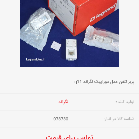
پریز تلفن مدل موزاییک لگراند rj11
تولید کننده:
لگراند
شناسه کالا در انبار:
078730
تماس برای قیمت