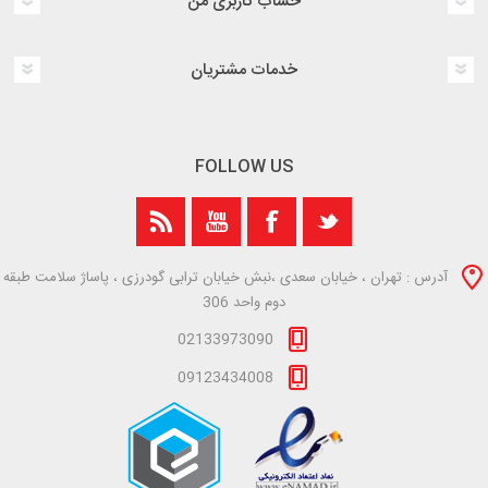
حساب کاربری من
خدمات مشتریان
FOLLOW US
آدرس : تهران ، خیابان سعدی ،نبش خیابان ترابی گودرزی ، پاساژ سلامت طبقه
دوم واحد 306
02133973090
09123434008