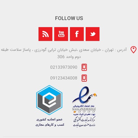
FOLLOW US
آدرس : تهران ، خیابان سعدی ،نبش خیابان ترابی گودرزی ، پاساژ سلامت طبقه
دوم واحد 306
02133973090
09123434008