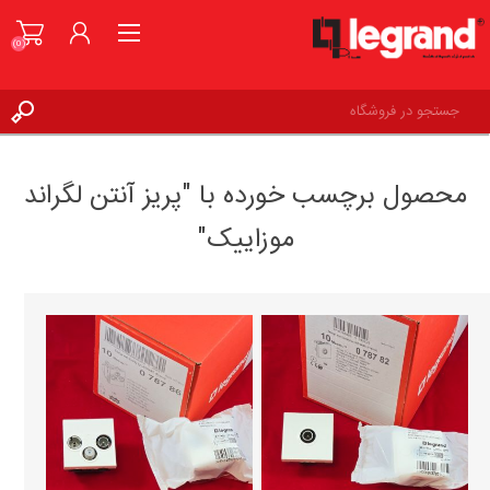
(0)
ورود به حساب کاربری
محصول برچسب خورده با "پریز آنتن لگراند
علاقه مندی ها
(0)
موزاییک"