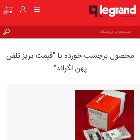
(0)
ورود به حساب کاربری
محصول برچسب خورده با "قیمت پریز تلفن
علاقه مندی ها
(0)
پهن لگراند"