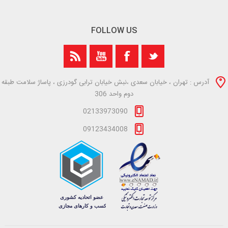
FOLLOW US
آدرس : تهران ، خیابان سعدی ،نبش خیابان ترابی گودرزی ، پاساژ سلامت طبقه
دوم واحد 306
02133973090
09123434008