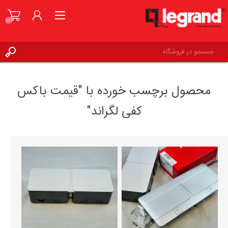
(0)
ورود به حساب کاربری
محصول برچسب خورده با "قیمت باکس
علاقه مندی ها
(0)
کفی لگراند"