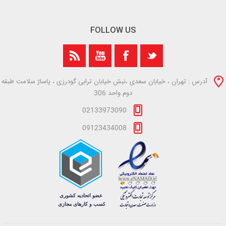
FOLLOW US
آدرس : تهران ، خیابان سعدی ،نبش خیابان ترابی گودرزی ، پاساژ سلامت طبقه
دوم واحد 306
02133973090
09123434008