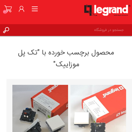
(0)
ورود به حساب کاربری
محصول برچسب خورده با "تک پل
علاقه مندی ها
(0)
موزاییک"