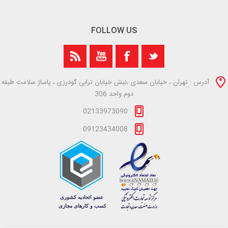
FOLLOW US
آدرس : تهران ، خیابان سعدی ،نبش خیابان ترابی گودرزی ، پاساژ سلامت طبقه
دوم واحد 306
02133973090
09123434008