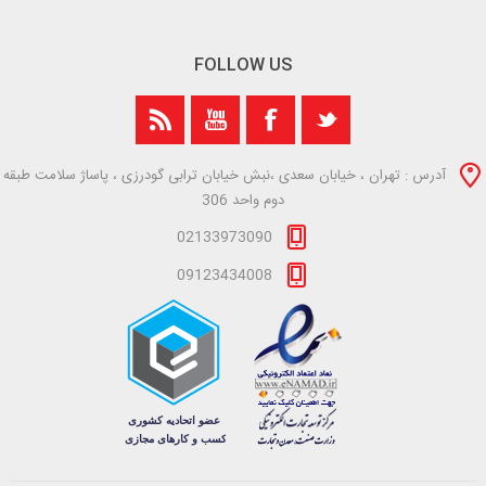
FOLLOW US
آدرس : تهران ، خیابان سعدی ،نبش خیابان ترابی گودرزی ، پاساژ سلامت طبقه
دوم واحد 306
02133973090
09123434008