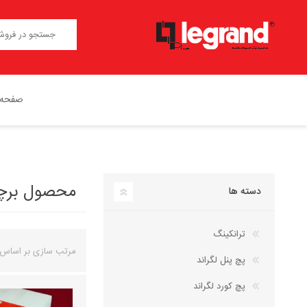
صفحه 
محصول برچسب
دسته ها
ترانکینگ
مرتب سازی بر اساس
پچ پنل لگراند
پچ کورد لگراند