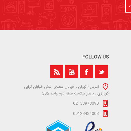
FOLLOW US
آدرس : تهران ، خیابان سعدی ،نبش خیابان ترابی
گودرزی ، پاساژ سلامت طبقه دوم واحد 306
02133973090
09123434008