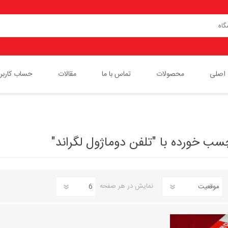
اصلی
محصولات
تماس با ما
مقالات
حساب کاربر
پچ پنل لگراند
پچ کورد لگراند
 خورده با "تلفن دوماژول لگراند"
کیستون
کلید و پریز مدل موزاییک لگراند
نمایش
در هر صفحه
کابل شبکه لگراند
باکس های رومیزی لگراند