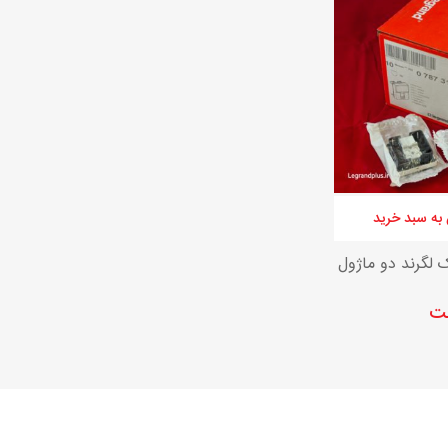
کلید و پریز مدل پلکسو لگراند
به سبد خرید
ک لگرند دو ماژول
مت