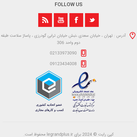
FOLLOW US
آدرس : تهران ، خیابان سعدی ،نبش خیابان ترابی گودرزی ، پاساژ سلامت طبقه
دوم واحد 306
02133973090
09123434008
کپی رایت © 2024 برای legrandplus.ir محفوظ است.